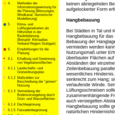
4.
Methoden der
keinen abriegelnden Beb
Informations­­­gewinnung für
aufgelockerter Form erf
die Planung (Messungen,
Windkanal, Numerische
Modellierung)
Hangbebauung
5.
Klima- und
Lufthygienekarten als
Bei Städten in Tal und 
Hilfsmittel in der
Hangbebauung für das 
Bauleitplanung
(Beispiel: Klimaatlas
Bebauung der Hanglagen
Verband Region Stuttgart)
vermieden werden kann
6.
Empfehlungen für die
Nutzungsmaß unter Erha
Planung
überbauter Flächen auf
6.1
Erhaltung und Gewinnung
von Vegetationsflächen
Abständen der einzelne
Zeilenbebauung paralle
6.1.1
Landschafts- und
Grünordnungsplan
wesentliches Hindernis.
6.1.2
Maßzahlen zur
senkrecht zum Hang; si
Beschreibung der "grünen"
verlaufende Winde. Sen
Nutzung
Lüftungsschneisen sollt
6.1.3
Vermeidung der
Bodenversiegelung durch
zusammenhängende Frei
Grün- und Wasserflächen
auch versiegelten Abst
6.1.4
Dachbegrünung
Hangbebauung sollte gru
6.1.5
Fassadenbegrünung
natürlichen Hindernish