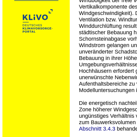
Windböigkeit der freie
Vertikalkomponente des
Windgeschwindigkeit). D
Ventilation bzw. Windt
Winddurchlüftung resul
städtischer Bebauung ha
Schornsteinabgase vorh
Windstrom gelangen und
unveränderter Schadstof
Bebauung in ihrer Höh
Umgebungsverhältnisse
Hochhäusern erfordert 
unerwünschte Nebenwir
Aufenthaltsbereiche zu
Modelluntersuchungen 
Die energetisch nachtei
Zone höherer Windgesc
ungünstiges Verhältni
zum Bauwerksvolumen au
Abschnitt 3.4.3
behande