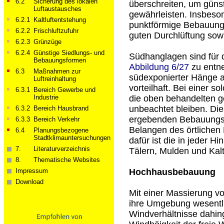
6.2
Sicherung des lokalen
überschreiten, um güns
Luftaustausches
gewährleisten. Insbeso
6.2.1
Kaltluftentstehung
punktförmige Bebauung 
6.2.2
Frischluftzufuhr
guten Durchlüftung sowi
6.2.3
Grünzüge
6.2.4
Günstige Siedlungs- und
Südhanglagen sind für 
Bebauungsformen
Abbildung 6/27
zu entne
6.3
Maßnahmen zur
südexponierter Hänge 
Luftreinhaltung
vorteilhaft. Bei einer 
6.3.1
Bereich Gewerbe und
Industrie
die oben behandelten g
unbeachtet bleiben. Di
6.3.2
Bereich Hausbrand
ergebenden Bebauungsk
6.3.3
Bereich Verkehr
Belangen des örtlichen K
6.4
Planungsbezogene
Stadtklimauntersuchungen
dafür ist die in jeder H
7.
Literaturverzeichnis
Tälern, Mulden und Kalt
8.
Thematische Websites
Impressum
Hochhausbebauung
Download
Mit einer Massierung 
ihre Umgebung wesentli
Windverhältnisse dahin