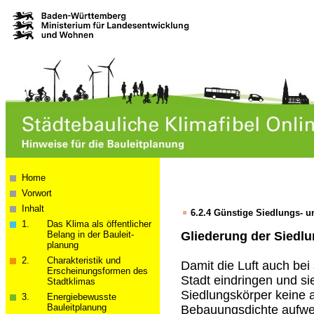
Home
Vorwort
Inhalt
6.2.4
Günstige Siedlungs- 
1.
Das Klima als öffentlicher
Belang in der Bau­­leit­­
Gliederung der Siedl
planung
2.
Charakteristik und
Damit die Luft auch be
Erscheinungsformen des
Stadt eindringen und sie
Stadtklimas
Siedlungskörper keine 
3.
Energiebewusste
Bauleitplanung
Bebauungsdichte aufwe