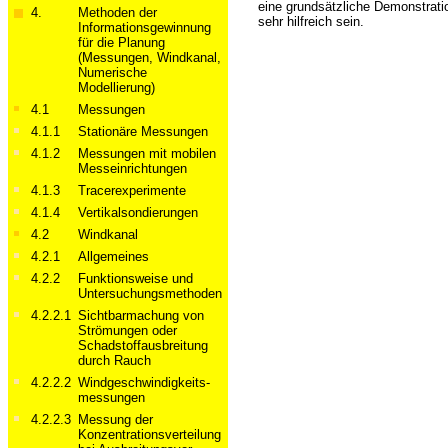
eine grundsätzliche Demonstratio
4.
Methoden der
sehr hilfreich sein.
Informations­­­gewinnung
für die Planung
(Messungen, Windkanal,
Numerische
Modellierung)
4.1
Messungen
4.1.1
Stationäre Messungen
4.1.2
Messungen mit mobilen
Messeinrichtungen
4.1.3
Tracerexperimente
4.1.4
Vertikalsondierungen
4.2
Windkanal
4.2.1
Allgemeines
4.2.2
Funktionsweise und
Unter­suchungs­methoden
4.2.2.1
Sichtbarmachung von
Strömungen oder
Schadstoffausbreitung
durch Rauch
4.2.2.2
Wind­geschwindig­keits­­
messungen
4.2.2.3
Messung der
Konzentrationsverteilung