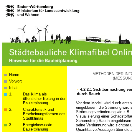
METHODEN DER INFO
Home
(MESSUNG
Vorwort
Inhalt
4.2.2.1
Sichtbarmachung von
durch Rauch
1.
Das Klima als
öffentlicher Belang in der
Bau­­leit­­planung
Vor dem Modell wird durch entsp
eingeblasen, die Strömung wird 
2.
Charakteristik und
Strömungsveränderung wie z.B. 
Erscheinungsformen des
Visualisierung einer Schadstoffa
Stadtklimas
Schornstein) Rauch eingeblasen
3.
Energiebewusste
seine Verdünnung wird sichtbar un
Bauleitplanung
Quantitative Aussagen über die a