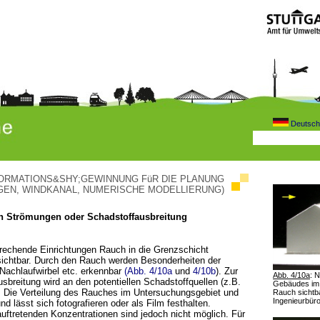
Deutsch
RMATIONS­­&SHY;GEWINNUNG FüR DIE PLANUNG
EN, WINDKANAL, NUMERISCHE MODELLIERUNG)
 Strömungen oder Schadstoffausbreitung
rechende Einrichtungen Rauch in die Grenzschicht
sichtbar. Durch den Rauch werden Besonderheiten der
Nachlaufwirbel etc. erkennbar
(Abb. 4/10a
und
4/10b
). Zur
Abb. 4/10a
: 
usbreitung wird an den potentiellen Schadstoffquellen (z.B.
Gebäudes im 
. Die Verteilung des Rauches im Untersuchungsgebiet und
Rauch sichtb
Ingenieurbür
d lässt sich fotografieren oder als Film festhalten.
uftretenden Konzentrationen sind jedoch nicht möglich. Für