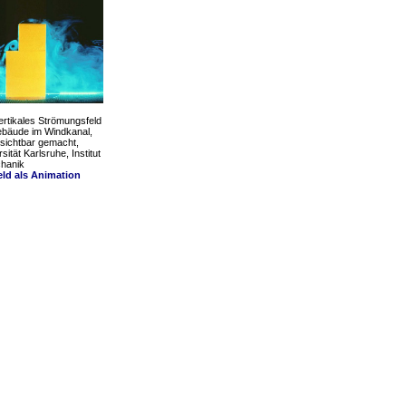
Vertikales Strömungsfeld
bäude im Windkanal,
sichtbar gemacht,
sität Karlsruhe, Institut
hanik
ld als Animation