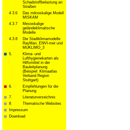
Schadstoffbelastung an
Straßen
4.3.6
Das mikroskalige Modell
MISKAM
4.3.7
Mesoskalige
geländeklimatische
Modelle
4.3.8
Die Stadtklimamodelle
RayMan, ENVI-met und
MUKLIMO_3
5.
Klima- und
Lufthygienekarten als
Hilfsmittel in der
Bauleitplanung
(Beispiel: Klimaatlas
Verband Region
Stuttgart)
6.
Empfehlungen für die
Planung
7.
Literaturverzeichnis
8.
Thematische Websites
Impressum
Download