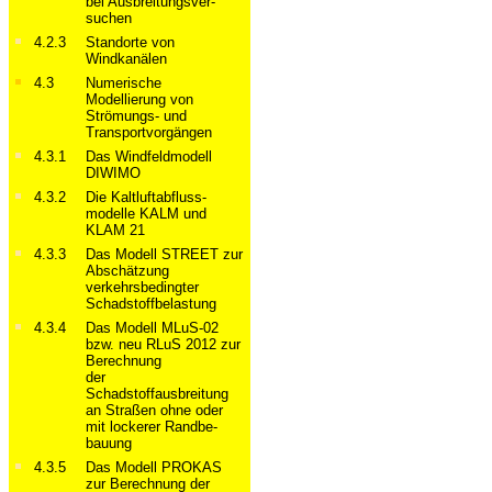
bei Ausbreitungs­ver­
suchen
4.2.3
Standorte von
Windkanälen
4.3
Numerische
Modellierung von
Strömungs- und
Transportvorgängen
4.3.1
Das Windfeldmodell
DIWIMO
4.3.2
Die Kaltluft­abfluss­
modelle KALM und
KLAM 21
4.3.3
Das Modell STREET zur
Abschätzung
verkehrsbedingter
Schadstoffbelastung
4.3.4
Das Modell MLuS-02
bzw. neu RLuS 2012 zur
Berechnung
der
Schadstoffausbreitung
an Straßen ohne oder
mit lockerer Randbe­
bauung
4.3.5
Das Modell PROKAS
zur Berechnung der